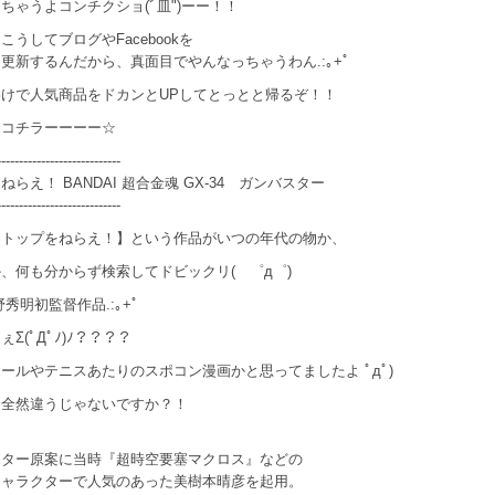
ちゃうよコンチクショ(ﾞ皿")ーー！！
こうしてブログやFacebookを
更新するんだから、真面目でやんなっちゃうわん.:｡+ﾟ
けで人気商品をドカンとUPしてとっとと帰るぞ！！
はコチラーーーー☆
----------------------------
ねらえ！ BANDAI 超合金魂 GX-34 ガンバスター
----------------------------
【トップをねらえ！】という作品がいつの年代の物か、
、何も分からず検索してドビックリ( ゜д゜)
庵野秀明初監督作品.:｡+ﾟ
Σ(ﾟДﾟﾉ)ﾉ？？？？
ールやテニスあたりのスポコン漫画かと思ってましたよ ﾟдﾟ)
ら全然違うじゃないですか？！
クター原案に当時『超時空要塞マクロス』などの
キャラクターで人気のあった美樹本晴彦を起用。