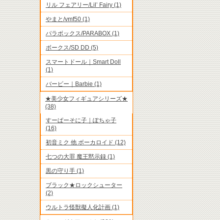
リル フェアリー/Lil’ Fairy (1)
やまと/vmf50 (1)
パラボックス/PARABOX (1)
ボークス/SD DD (5)
スマートドール｜Smart Doll
(1)
バービー｜Barbie (1)
★美少女フィギュアシリーズ★
(38)
すーぱーそに子｜ぽちゃ子
(16)
初音ミク 他 ボーカロイド (12)
七つの大罪 魔王黙示録 (1)
黒の守り手 (1)
ブラック★ロックシューター
(2)
ウルトラ怪獣擬人化計画 (1)