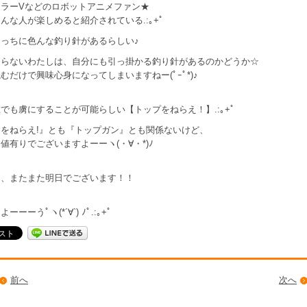
トラーVなどのロボットアニメファン★
んな人が楽しめると紹介されている.:｡+ﾟ
っちに色んな釣り針があるらしい♪
知らないわたしは、自分にも引っ掛かる釣り針があるのかどうか☆
むだけで興味心身になってしまいますねー(ﾟｰﾟ*)♪
でも虜にすることが可能らしい【トップをねらえ！】.:｡+ﾟ
をねらえ!』とも『トップガン』とも関係ないけど、
値有りでございますよーーヽ(・∀・*)ﾉ
は、またまた明日でございます！！
ーーーうﾟヽ(*´∀`) ﾉﾟ.:｡+ﾟ
前へ
次へ