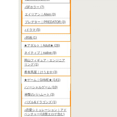
♪SFホラー (7)
エイリアン｜Alien (3)
プレデター｜PREDATOR (3)
♪ドラマ (5)
♪邦画 (1)
★アダルト｜Adult★ (26)
ネイティブ｜native (9)
岡山フィギュア・エンジニア
リング (1)
希有馬屋｜けうまや (3)
★ゲーム｜GAME★ (141)
♪ソーシャルゲーム (10)
神撃のバハムート (3)
パズル&ドラゴンズ (1)
♪恋愛シミュレーション｜アド
ベンチャー(18禁エロゲ含む)