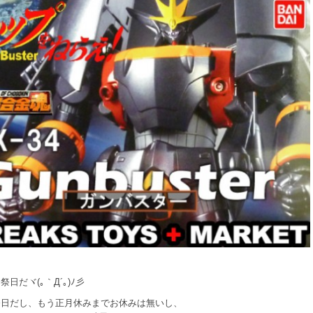
日だヾ(｡｀Д´｡)ﾉ彡
祭日だし、もう正月休みまでお休みは無いし、