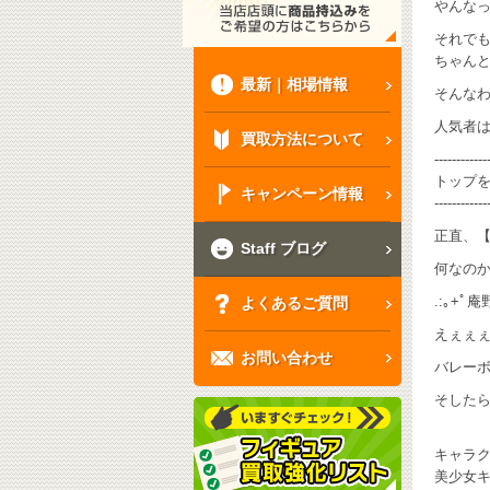
やんなっ
それでも
ちゃんと
最新｜相場情報
そんなわ
人気者
買取方法について
------------
トップを
キャンペーン情報
------------
正直、
Staff ブログ
何なのか
.:｡+ﾟ
よくあるご質問
えぇぇぇぇ
お問い合わせ
バレーボ
そした
キャラ
美少女