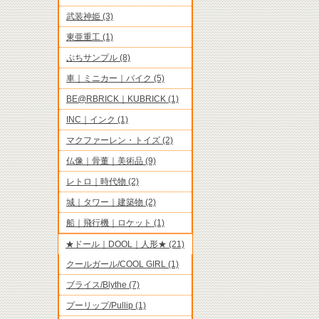
武装神姫 (3)
東亜重工 (1)
ぷちサンプル (8)
車｜ミニカー｜バイク (5)
BE@RBRICK｜KUBRICK (1)
INC｜インク (1)
マクファーレン・トイズ (2)
仏像｜骨董｜美術品 (9)
レトロ｜時代物 (2)
城｜タワー｜建築物 (2)
船｜飛行機｜ロケット (1)
★ドール｜DOOL｜人形★ (21)
クールガール/COOL GIRL (1)
ブライス/Blythe (7)
プーリップ/Pullip (1)