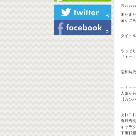
おぉぉぉぉ
またま
確かに
タイトル
やっぱり
『エース
昭和時
へぇーーー
人気が
【ガンバス
あれこ
庵野秀
キャラ
宇宙戦