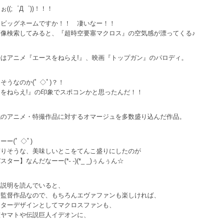
((;゜Д゜))！！！
たビッグネームですか！！ 凄いなー！！
画像検索してみると、『超時空要塞マクロス』の空気感が漂ってくる♪
はアニメ『エースをねらえ!』、映画『トップガン』のパロディ。
そうなのか(ﾟ ◇ﾟ)？！
をねらえ!』の印象でスポコンかと思ったんだ！！
代のアニメ・特撮作品に対するオマージュを多数盛り込んだ作品。
ー(ﾟ ◇ﾟ)
有りそうな、美味しいとこをてんこ盛りにしたのが
ター】なんだなーー(*- -)(*_ _)ぅんぅん☆
れ説明を読んでいると、
明監督作品なので、もちろんエヴァファンも楽しければ、
クターデザインとしてマクロスファンも、
艦ヤマトや伝説巨人イデオンに、