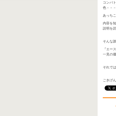
コンバ
色－－－
あっちこ
内容を
説明を読
そんな誰
『エース
一見の価
それで
ごきげんよ