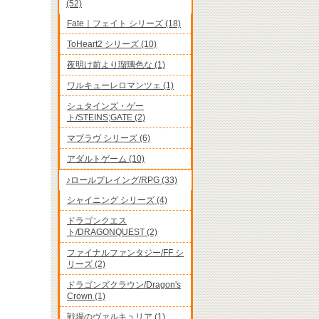
(52)
Fate｜フェイト シリーズ (18)
ToHeart2 シリーズ (10)
夜明け前より瑠璃色な (1)
ワルキューレロマンツェ (1)
シュタインズ・ゲー
ト/STEINS;GATE (2)
マブラヴ シリーズ (6)
アダルトゲーム (10)
♪ロールプレイング/RPG (33)
シャイニング シリーズ (4)
ドラゴンクエス
ト/DRAGONQUEST (2)
ファイナルファンタジー/FF シ
リーズ (2)
ドラゴンズクラウン/Dragon's
Crown (1)
戦場のヴァルキュリア (1)