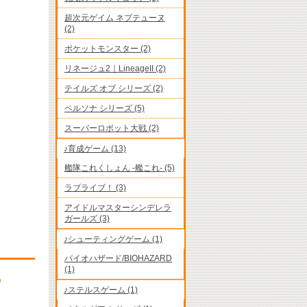
超次元ゲイム ネプテューヌ
(2)
ポケットモンスター (2)
リネージュ2｜LineageII (2)
テイルズ オブ シリーズ (2)
ペルソナ シリーズ (5)
スーパーロボット大戦 (2)
♪育成ゲーム (13)
艦隊これくしょん -艦これ- (5)
ラブライブ！ (3)
アイドルマスターシンデレラ
ガールズ (3)
♪シューティングゲーム (1)
バイオハザード/BIOHAZARD
(1)
♪ステルスゲーム (1)