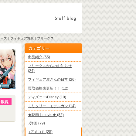
Mシリーズ｜フィギュア買取｜フリークス
カテゴリー
出品紹介 (55)
フリークスからのお知らせ
(24)
フィギュア屋さんの日常 (26)
買取価格表更新！！ (12)
ディズニー/Disney (10)
銀魂
ミリタリー｜モデルガン (14)
★映画｜movie★ (82)
♪洋画 (79)
♪アメコミ (25)