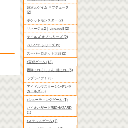
超次元ゲイム ネプテューヌ
(2)
ポケットモンスター (2)
リネージュ2｜LineageII (2)
テイルズ オブ シリーズ (2)
ペルソナ シリーズ (5)
スーパーロボット大戦 (2)
♪育成ゲーム (13)
艦隊これくしょん -艦これ- (5)
ラブライブ！ (3)
アイドルマスターシンデレラ
ガールズ (3)
♪シューティングゲーム (1)
バイオハザード/BIOHAZARD
(1)
♪ステルスゲーム (1)