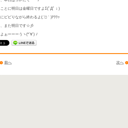
ことに明日は金曜日ですよΣ(ﾟДﾟ；)
にビビりながら終わるよ(;´□｀)ｱﾜﾜｯ
は、また明日です☆彡
ぉーーーうヽ(*´∀`) ﾉ
前へ
次へ