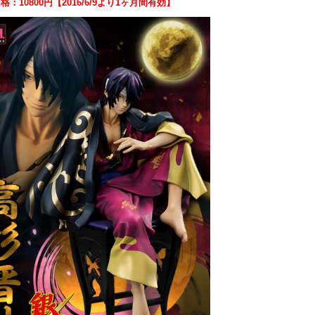
：10800円【2016/6/9より1ヶ月間有効】