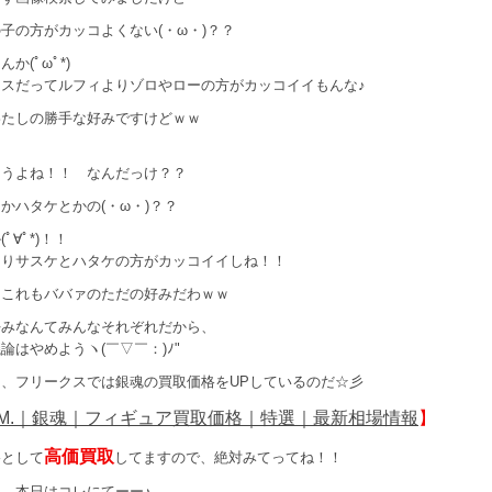
子の方がカッコよくない(・ω・)？？
か(ﾟωﾟ*)
ースだってルフィよりゾロやローの方がカッコイイもんな♪
わたしの勝手な好みですけどｗｗ
そうよね！！ なんだっけ？？
かハタケとかの(・ω・)？？
ﾟ∀ﾟ*)！！
よりサスケとハタケの方がカッコイイしね！！
 これもババァのただの好みだわｗｗ
好みなんてみんなそれぞれだから、
論はやめようヽ(￣▽￣：)ﾉ"
、フリークスでは銀魂の買取価格をUPしているのだ☆彡
E.M.｜銀魂｜フィギュア買取価格｜特選｜最新相場情報
】
高価買取
格として
してますので、絶対みてってね！！
、本日はコレにてーー♪