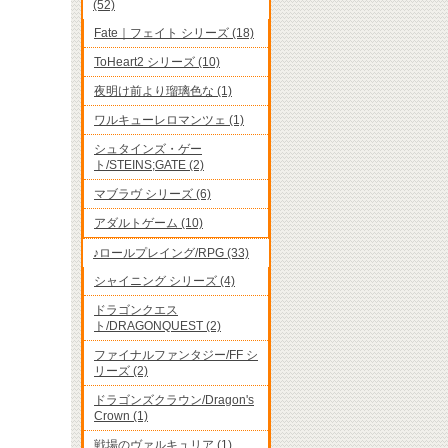
(52)
Fate｜フェイト シリーズ (18)
ToHeart2 シリーズ (10)
夜明け前より瑠璃色な (1)
ワルキューレロマンツェ (1)
シュタインズ・ゲー
ト/STEINS;GATE (2)
マブラヴ シリーズ (6)
アダルトゲーム (10)
♪ロールプレイング/RPG (33)
シャイニング シリーズ (4)
ドラゴンクエス
ト/DRAGONQUEST (2)
ファイナルファンタジー/FF シ
リーズ (2)
ドラゴンズクラウン/Dragon's
Crown (1)
戦場のヴァルキュリア (1)