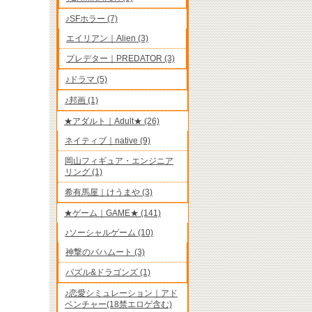
♪SFホラー (7)
エイリアン｜Alien (3)
プレデター｜PREDATOR (3)
♪ドラマ (5)
♪邦画 (1)
★アダルト｜Adult★ (26)
ネイティブ｜native (9)
岡山フィギュア・エンジニア
リング (1)
希有馬屋｜けうまや (3)
★ゲーム｜GAME★ (141)
♪ソーシャルゲーム (10)
神撃のバハムート (3)
パズル&ドラゴンズ (1)
♪恋愛シミュレーション｜アド
ベンチャー(18禁エロゲ含む)