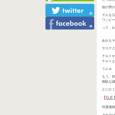
他の男の
そんなもん
ワンピ
って、
あれも
サスケと
ナルトか(
ナルト
うんｗ
もう、
無駄な議
とにかく
【
G.
特選価
それでは