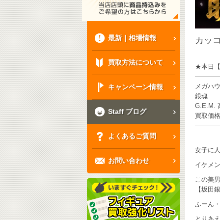
最新｜相場情報
カッコ
買取方法について
★本日【
———
メガハ
キャンペーン情報
銀魂
G.E.M
Staff ブログ
買取価
———
よくあるご質問
女子に人
お問い合わせ
イケメン
この美
【坂田銀
ふーん・
とりあ