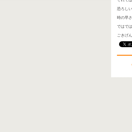
恐ろしい
時の早さ
ではで
ごきげんよ