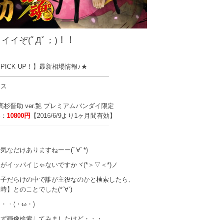
イイぞ(ﾟДﾟ；)！！
PICK UP！】最新相場情報♪★
——————————————————
ウス
. 高杉晋助 ver.艶 プレミアムバンダイ限定
格：
10800円
【2016/6/9より1ヶ月間有効】
——————————————————
気なだけありますねーー(ﾟ∀ﾟ*)
がイッパイじゃないですかヾ(*＞▽＜*)ノ
男子だらけの中で誰が主役なのかと検索したら、
時】とのことでした(*´∀`)
・・(・ω・)
えず画像検索してみましたけど・・・