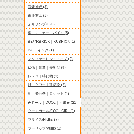
武装神姫 (3)
東亜重工 (1)
ぷちサンプル (8)
車｜ミニカー｜バイク (5)
BE@RBRICK｜KUBRICK (1)
INC｜インク (1)
マクファーレン・トイズ (2)
仏像｜骨董｜美術品 (9)
レトロ｜時代物 (2)
城｜タワー｜建築物 (2)
船｜飛行機｜ロケット (1)
★ドール｜DOOL｜人形★ (21)
クールガール/COOL GIRL (1)
ブライス/Blythe (7)
プーリップ/Pullip (1)