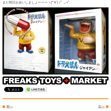
また明日お会いしましょーーーヽ(*´∀`) ﾉﾟ.:｡+ﾟ
前へ
次へ