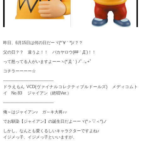
昨日、6月15日は何の日だーヾ(*´∀｀*)ﾉ？？
父の日？？ 違うよ！！ バカヤロウ(##｀Д´)！！
って怒ってる人がいますよーーヽ(*´Д｀) ﾉﾟ.:｡+ﾟ
コチラーーーー☆
----------------------------------------
ドラえもん VCD(ヴァイナルコレクティブルドールズ) メディコムト
イ No.83 ジャイアン（絶唱Ver.）
----------------------------------------
俺～はジャイアン♪ ガ～キ大将♪♪
でお馴染【ジャイアン】の誕生日だよーーヾ(*＞▽＜*)ノ
しかし、なんとも愛くるしいキャラクターですよね♪
イジメっ子、イジメっ子といいますが、