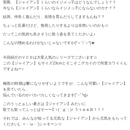
実際、【ジャイアン】くらいのイジメっ子はどうなんでしょう？？
今なら【ジャイアン】くらいならイジメっ子にならないのカナ？？
結局、仲良く遊んだり、友情を育んだりしてますもんね？？
ちょっと乱暴だけど、無視したりするよりは全然いいのかも☆
だってこの気持ち良さそうに歌う姿を見てくださいよ♪
こんなの憎めるわけがないじゃないですか(*＞▽＜*)★
今回紹介のＶＣＤは大変人気のシリーズでございます☆
この【ジャイアン】もサイズ23cmとそこそこデカイので尚更カワイイん
ですよねー♪
梅雨の時期は鬱になりやすいようですが、こんな可愛い【ジャイアン】
を見ていたら、
悩んでいるのがバカバカしくなってきます(ﾟｰﾟ*q)♪
このうっとぉしい暑さは【ジャイアン】みたいに
歌でも歌ってふっとばそーーΣヽ(｀д´；)ﾉ うぅぉぉお！！！
それでは、みんなが知ってる元気な【ジャイアン】から元気をもらって
ください(。+・`ω・´)シャキーン☆