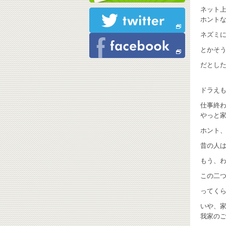
ネット
ホント
ネズミ
とかそ
だとし
ドラえも
仕事終
やっと家
ホント、
昔の人は
もう、わ
この二
ってく
いや、
我家の