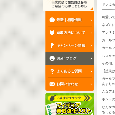
ドラえも
------------
可愛いで
最新｜相場情報
ネズミ
買取方法について
アレ？？
ガールフ
キャンペーン情報
ガールフ
ちょｗ
Staff ブログ
その他
よくあるご質問
【塗装は
ガール
お問い合わせ
あまりの
んなアホ
ホント
なんか
ちっとも