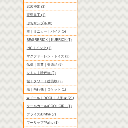
武装神姫 (3)
東亜重工 (1)
ぷちサンプル (8)
車｜ミニカー｜バイク (5)
BE@RBRICK｜KUBRICK (1)
INC｜インク (1)
マクファーレン・トイズ (2)
仏像｜骨董｜美術品 (9)
レトロ｜時代物 (2)
城｜タワー｜建築物 (2)
船｜飛行機｜ロケット (1)
★ドール｜DOOL｜人形★ (21)
クールガール/COOL GIRL (1)
ブライス/Blythe (7)
プーリップ/Pullip (1)