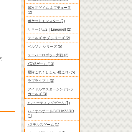
超次元ゲイム ネプテューヌ
(2)
ポケットモンスター (2)
リネージュ2｜LineageII (2)
テイルズ オブ シリーズ (2)
ペルソナ シリーズ (5)
スーパーロボット大戦 (2)
)
♪育成ゲーム (13)
艦隊これくしょん -艦これ- (5)
ラブライブ！ (3)
アイドルマスターシンデレラ
ガールズ (3)
♪シューティングゲーム (1)
バイオハザード/BIOHAZARD
(1)
♪ステルスゲーム (1)