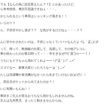
上でも【なんの為に設定変えたん？？】とかあったけど、
なら奇奇怪怪、摩訶不思議ですねぇ・・・。
にかじられるという事実はショッキング過ぎる！！
ういうの？？
たら、子供甘やかし過ぎ？？ な気がするけどねぇ・・・？？
んに甘やかされたいのは、子供じゃなくてババァなんだよヾ(｡｀Д´｡)ﾉ彡
わって、帰って、晩御飯の仕度して、洗濯して、その他アレコレ、
事が終わったのが夜12時って・・・辛すぎるぜﾁｸ(ﾞ皿")ｼｮーー！！
うちにもドラちゃん現れてくれよーーヽ(*´Д｀) ﾉﾟ.:｡+ﾟ
スゴイなー 家事大変だったろうなー´д｀).:｡+ﾟ
たしは洗濯機や食洗機がなかったら生きていけない(o`д´o*)！！
つ、四次元ポケットから出てきたのか？！
らいに有難いもんね！！
家事好きご主人が居るおうちなら別かもしれませんがね。
ご主人は九州男児、まったく動きませんからね。