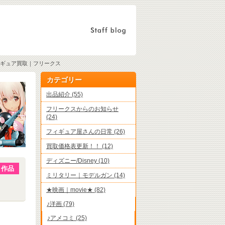
フィギュア買取｜フリークス
カテゴリー
出品紹介 (55)
フリークスからのお知らせ
(24)
フィギュア屋さんの日常 (26)
買取価格表更新！！ (12)
ディズニー/Disney (10)
 作品
ミリタリー｜モデルガン (14)
★映画｜movie★ (82)
♪洋画 (79)
♪アメコミ (25)