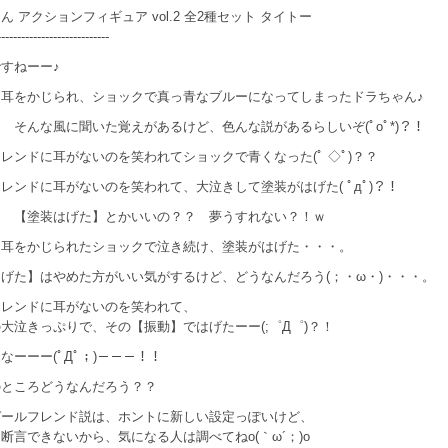
ん アクションフィギュア vol.2 全2種セット タイトー
----------------------------
すねーー♪
に耳をかじられ、ショックで真っ青なブルーになってしまったドラちゃん♪
 そんな風に聞いた覚えがあるけど、色んな説があるらしいぞ(ﾟoﾟ*)？！
レンドに耳がないのを笑われてショックで青くなった(ﾟ ◇ﾟ)？？
レンドに耳がないのを笑われて、大泣きして塗装がはげた( ﾟдﾟ)？！
ｗ 【塗装はげた】とかいいの？？ 夢うすれない？！ｗ
、耳をかじられたショックで泣き続け、塗装がはげた・・・。
げた】はやめた方がいい気がするけど、どうなんだろう(；・ω・)・・・。
フレンドに耳がないのを笑われて、
大泣きっぷりで、その【振動】ではげたーー(;゜Д゜)？！
なーーー(ﾟДﾟ；)－－－！！
のところどうなんだろう？？
ガールフレンド説は、ホントに新しい設定っぽいけど、
断言できないから、気になる人は調べてねo(｀ω´；)o