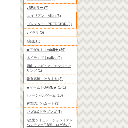
♪SFホラー (7)
エイリアン｜Alien (3)
プレデター｜PREDATOR (3)
♪ドラマ (5)
♪邦画 (1)
★アダルト｜Adult★ (26)
ネイティブ｜native (9)
岡山フィギュア・エンジニア
リング (1)
希有馬屋｜けうまや (3)
★ゲーム｜GAME★ (141)
♪ソーシャルゲーム (10)
神撃のバハムート (3)
パズル&ドラゴンズ (1)
♪恋愛シミュレーション｜アド
ベンチャー(18禁エロゲ含む)