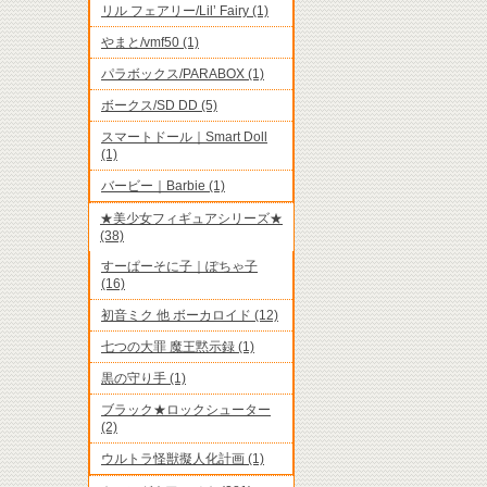
リル フェアリー/Lil’ Fairy (1)
やまと/vmf50 (1)
パラボックス/PARABOX (1)
ボークス/SD DD (5)
スマートドール｜Smart Doll
(1)
バービー｜Barbie (1)
★美少女フィギュアシリーズ★
(38)
すーぱーそに子｜ぽちゃ子
(16)
初音ミク 他 ボーカロイド (12)
七つの大罪 魔王黙示録 (1)
黒の守り手 (1)
ブラック★ロックシューター
(2)
ウルトラ怪獣擬人化計画 (1)