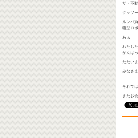
ザ・不動
クッソー
ルンバ買
猫型ロボ
あぁーーの
わたし
がんばっ
ただいま
みなさ
それでは
またお会い