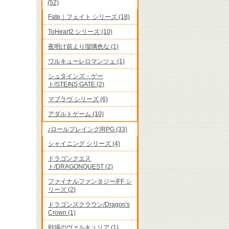
(52)
Fate｜フェイト シリーズ (18)
ToHeart2 シリーズ (10)
夜明け前より瑠璃色な (1)
ワルキューレロマンツェ (1)
シュタインズ・ゲー
ト/STEINS;GATE (2)
マブラヴ シリーズ (6)
アダルトゲーム (10)
♪ロールプレイング/RPG (33)
シャイニング シリーズ (4)
ドラゴンクエス
ト/DRAGONQUEST (2)
ファイナルファンタジー/FF シ
リーズ (2)
ドラゴンズクラウン/Dragon's
Crown (1)
戦場のヴァルキュリア (1)