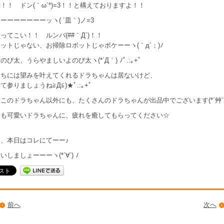
！！ ドン(｀ω´*)=3！！と構えておりますよ！！
ーーーーーーーッヽ( ´皿｀)ノ=3
ってこい！！ ルンバ(##｀Д´)！！
ットじゃない、お掃除ロボットじゃボケーーヽ(｀д´；)ﾉ
び太、うらやましいよのび太ヽ(*´Д｀) ﾉﾟ.:｡+ﾟ
たちには望みを叶えてくれるドラちゃんは居ないけど、
て参りましょうね≧Д≦)★ﾟ.:｡+ﾟ
このドラちゃん以外にも、たくさんのドラちゃんが出品中でございます(*´艸`*
まも可愛いドラちゃんに、疲れを癒してもらってください☆
、本日はコレにてーー♪
しましょーーーヽ(*´∀`) ﾉ
前へ
次へ