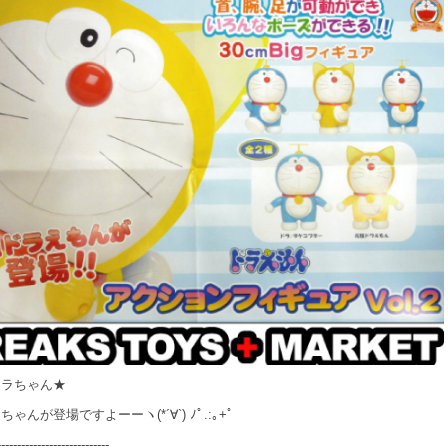
ドラちゃん★
ゃんが登場ですよーーヽ(*´∀`) ﾉﾟ.:｡+ﾟ
----------------------------