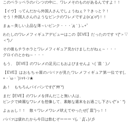
このペラッペラのパンツの中に、ワレメそのものがあるんですよ！！
【イヴ】ってんだから外国人さんでしょうねぇ？？きっと？！
そう！外国人さんのようなピンクのワレメですよ(o`д´o*)！！
まぁ～美しい上品な薄～いピンク・・・´д｀).:｡+ﾟ
わたしのワレメフィギュアデビューはこの【EVE】だったのですヾ(*＞▽
＜*)ノ
その後もチラホラとワレメフィギュア見かけましたがねぇ～・・・
グロイのとかね～・・・
もう、【EVE】のワレメの足元にもおよびませんよヽ( ´皿｀)ノ
【EVE】はおもちゃ屋のババァが見たワレメフィギュア第一位です(。
+・`ω・´)ｼｬｷｰﾝ★
あ！ もちろんパイパンです(*´艸`*)
まだ【EVE】のワレメを拝んだこと無い人は、
ピンクで綺麗なワレメを想像して、素敵な週末をお過ごし下さい(*´з｀*)
よぉぉし！！ 散々ワレメワレメ吠えてやったぜ(ﾞ皿")っ！！
ババァは疲れたから今日は飲むぞーーーヾ(｡｀Д´｡)ﾉ彡