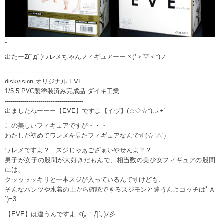
-
出たーΣ(ﾟдﾟ)ワレメちゃんフィギュアーーヾ(*＞▽＜*)ノ
----------------------------------------
diskvision オリジナル EVE
1/5.5 PVC製塗装済み完成品 ダイキ工業
----------------------------------------
出ましたねーーー【EVE】ですよ【イヴ】(☆◇☆*).:｡+ﾟ
この美しいフィギュアですが・・・
わたしが初めてワレメを見たフィギュアなんです(☆`△´)ゞ
ワレメですよ？ スジじゃぁござぁいやせんよ？？
男子が女子の股間が大好きだもんで、相当数の美少女フィギュアの股間
には、
クッッッッキリと一本スジが入っているんですけども、
そんなパンツや水着の上から確認できるスジモンと違うんよコッチはﾟＡ
`)=3
【EVE】は違うんですよヾ(｡｀Д´｡)ﾉ彡