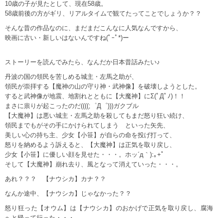
10歳の子が見たとして、現在58歳。
58歳前後の方がギリ、リアルタイムで観てたってことでしょうか？？
そんな昔の作品なのに、まだまだこんなに人気なんですから、
映画に古い・新しいはないんですね(ﾟｰﾟ*)ー
ストーリーを読んでみたら、なんだか日本昔話みたい♪
丹波の国の領民を苦しめる城主・左馬之助が、
領民が崇拝する【魔神の山の守り神・武神像】を破壊しようとした。
すると武神像が地震、地割れとともに【大魔神】にΣ(ﾟДﾟﾉ)！！
まさに祟りが起こったのだ((((;゜Д゜)))ガクブル
【大魔神】は悪い城主・左馬之助を殺してもまだ怒り狂い続け、
領民までもがその手にかけられてしまう といった矢先、
美しい心の持ち主、少女【小笹】が自らの命を投げ打って、
怒りを納めるよう訴えると、【大魔神】は正気を取り戻し、
少女【小笹】に優しい顔を見せた・・・。ホッ´д｀):｡+ﾟ
そして【大魔神】崩れ去り、風となって消えていった・・・。
あれ？？？ 【ナウシカ】カナ？？
なんか途中、【ナウシカ】じゃなかった？？
怒り狂った【オウム】は【ナウシカ】のおかげで正気を取り戻し、腐海
へと帰って行った・・・。