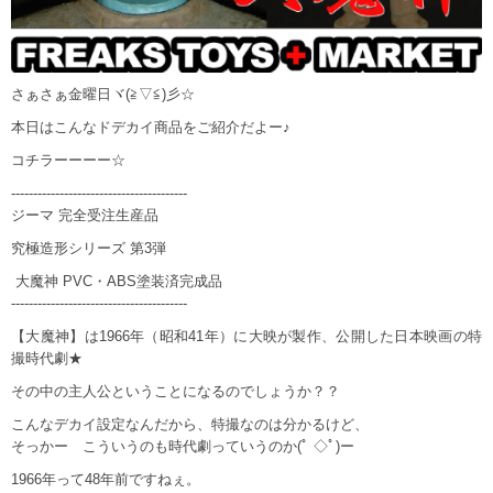
さぁさぁ金曜日ヾ(≧▽≦)彡☆
本日はこんなドデカイ商品をご紹介だよー♪
コチラーーーー☆
----------------------------------------
ジーマ 完全受注生産品
究極造形シリーズ 第3弾
大魔神 PVC・ABS塗装済完成品
----------------------------------------
【大魔神】は1966年（昭和41年）に大映が製作、公開した日本映画の特
撮時代劇★
その中の主人公ということになるのでしょうか？？
こんなデカイ設定なんだから、特撮なのは分かるけど、
そっかー こういうのも時代劇っていうのか(ﾟ ◇ﾟ)ー
1966年って48年前ですねぇ。