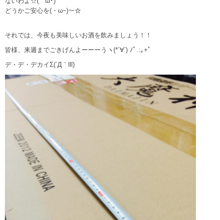
ないわよ☆(ゝω･)
どうかご安心を(・ωｰ)～☆
それでは、今夜も美味しいお酒を飲みましょう！！
皆様、来週までごきげんよーーーうヽ(*´∀`) ﾉﾟ.:｡+ﾟ
デ・デ・デカイΣ(´Д｀lll)