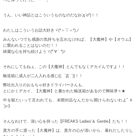
うん、いい神話とはこういうものなのだな(o`д´o*)！！
わたしはこういうお話大好きヾ(*＞▽＜*)ノ
みんないつでも感謝の気持ちを忘れなければ、【大魔神】や【オウム】
に襲われることはないのだ！！
綺麗な心を持ち続けようヾ(*´∀｀*)ﾉ
それにしてもねぇ、この【大魔神】とんでもなくデカイんですよ！！
輸送箱に成人が二人入れる感じ((;゜Д゜))！！
弊社出入りのおもちゃ好きドライバーさんも、
とにかくデカイ、【大魔神】と書かれた輸送箱があるので興味津々★
中を観たいって言われても、未開封品なんだから開けられないわよﾟＡ
`)=3
そんなわけで、清い心を持った【FREAKS Ladies'＆ Gentle】たち！！
貴方の手に渡った【大魔神】は、貴方の心が清いから、暴れだしたりし