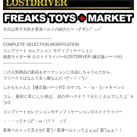
今日は男子大好き変身ベルトの紹介だーヽ(*´∀`) ﾉﾟ.:｡+ﾟ
----------------------------------------
COMPLETE SELECTION MODIFICATION
コンプリート セレクション モディフィケーション
仮面ライダーＷ ロストドライバー/LOSTDRIVER (修正版パーツ付)
----------------------------------------
この人気商品の新品をオークションに出品しちゃうんだから、
フリークスはなんて太っ腹なんだヾ(*＞▽＜*)ノ
しかもちゃんと【修正版パーツ付】のヤツ(。+・`ω・´)シャキーン☆
コレ、最初に耳にした時は、頭の中ハテナ？？がたくさんでしたよﾟＡ
`)=3
コンプリートセレクションモディフィケーションロストドライバー
・・・ってナニ(*´・ω・)？？ って
変身ベルトって言えや(ﾞ皿")！変身ベルトってよぉぉ(ﾞ皿")ぉぉ！！