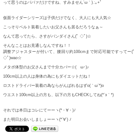
って思うのはババァだけですね、すみません´ω｀).:｡+ﾟ
仮面ライダーシリーズは子供だけでなく、大人にも大人気☆
こっそりベルト装着したいお父さんも居るだろうなぁ～
なんて思ってたら、さすがバンダイさん(ﾟ ◇ﾟ)☆
そんなことはお見通しなんですね！！
調整アジャスターが付いて、腰回り約100cmまで対応可能ですってー(ﾟ
◇ﾟ)wao☆
メタボ体型のお父さんまで十分カバー☆(ゝω･)♪
100cm以上の人は身体の為にもダイエットだね！
ロストドライバー装着の為ならがんばれるはずo(｀ω´*)o
ウエスト100cm以上の方も、以下の方もCHECKしてね(*´з｀*)
それでは本日はコレにてーーヽ(*・∀・)ﾉ
また明日お会いしましょーーヽ(*´∀`) ﾉ