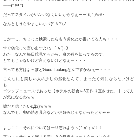
ーー(*´艸`*)
だってスタイルがハンパなくいいからなぁーー´Д｀)ﾊｧﾊｧ
なんともうらやましいぃヾ(*´Ａ`*)ノ
しかーし、ちょっと検索したらもう劣化とか書いてる人も・・・
すぐ劣化って言い出すよねーﾟＡ`)=3
わたしなんて毎日鏡見てるから、身の程を知ってるので、
とてもじゃないけど言えないけどなぁー・・・
言ってる方はよっぽどGood Lookingなんですかねぇー・・・
こんなにも美しい人の少しの劣化なんて、まったく気にならないけど
も、
ゴシップニュースであった【ホテルの朝食を3回作り直させた。】って方
が気になるわｗｗ
嘘だと信じたい≧Д≦)ｗｗｗ
なんでも、卵の焼き具合などがお好みじゃなかったとかｗｗ
よし！！ それについては一旦忘れようヽ(｀д´；)ﾉ！！
アン・ハサウェイ演じる美しき女怪盗キャットウーマン☆彡