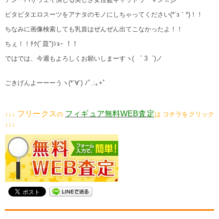
ピタピタエロスーツをアナタのモノにしちゃってください(*´з｀*)！！
ちなみに画像検索しても乳首はぜんぜん出てこなかったよ！！
ちぇ！！ﾁｸ(ﾞ皿")ｼｮｰ ！！
ではでは、今週もよろしくお願いしまーすヽ( ゜ 3゜)ノ
ごきげんよーーーうヽ(*´∀`) ﾉﾟ.:｡+ﾟ
フリークス
フィギュア無料WEB査定
↓↓↓
の
は コチラをクリック
↓↓↓