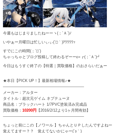
今週もはじまりましたねーーヽ(；´Ａ`)ﾉ
いやぁー月曜日は忙しいぃぃ(´□｀)ｱﾜﾜﾜﾜｯ
すでにこの時間(；´□`)
ちゃっちゃとブログ投稿して終わるぞーーε=┏(；´Ａ`)┛
今日はもうすぐ終了の【特選｜買取価格】のおさらいだぁー
★本日【PICK UP！】最新相場情報♪★
—————————————————————
メーカー：アルター
タイトル：超次元ゲイム ネプテューヌ
商品名：ブラックハート 1/7PVC塗装済み完成品
買取価格：
10200円
【2016/2/12より1ヶ月間有効】
—————————————————————
ちょっと前にこの【ノワール 】ちゃんとＵＰしたんですよねー
覚えてますー？？ 覚えてないかにゃー(´з｀)