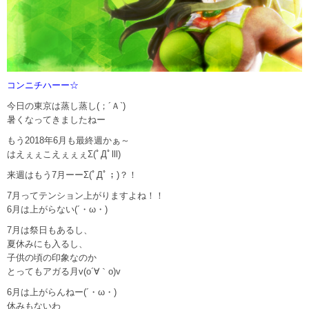
コンニチハーー☆
今日の東京は蒸し蒸し(；´Ａ`)
暑くなってきましたねー
もう2018年6月も最終週かぁ～
はえぇぇこえぇぇぇΣ(ﾟДﾟlll)
来週はもう7月ーーΣ(ﾟДﾟ；)？！
7月ってテンション上がりますよね！！
6月は上がらない(´・ω・)
7月は祭日もあるし、
夏休みにも入るし、
子供の頃の印象なのか
とってもアガる月v(o´∀｀o)v
6月は上がらんねー(´・ω・)
休みもないわ