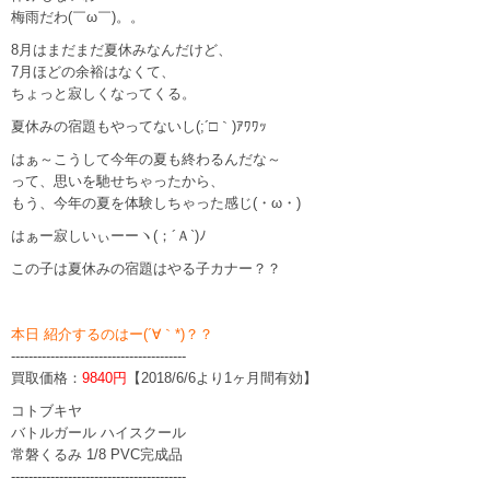
梅雨だわ(￣ω￣)。。
8月はまだまだ夏休みなんだけど、
7月ほどの余裕はなくて、
ちょっと寂しくなってくる。
夏休みの宿題もやってないし(;´□｀)ｱﾜﾜｯ
はぁ～こうして今年の夏も終わるんだな～
って、思いを馳せちゃったから、
もう、今年の夏を体験しちゃった感じ(・ω・)
はぁー寂しいぃーーヽ(；´Ａ`)ﾉ
この子は夏休みの宿題はやる子カナー？？
本日 紹介するのはー(´∀｀*)？？
----------------------------------------
買取価格：
9840円
【2018/6/6より1ヶ月間有効】
コトブキヤ
バトルガール ハイスクール
常磐くるみ 1/8 PVC完成品
----------------------------------------