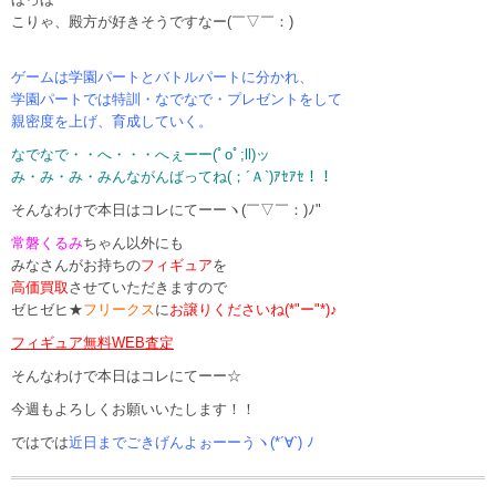
こりゃ、殿方が好きそうですなー(￣▽￣：)
ゲームは学園パートとバトルパートに分かれ、
学園パートでは特訓・なでなで・プレゼントをして
親密度を上げ、育成していく。
なでなで・・へ・・・へぇーー(ﾟoﾟ;ll)ッ
み・み・み・みんながんばってね(；´Ａ`)ｱｾｱｾ！！
そんなわけで本日はコレにてーーヽ(￣▽￣：)ﾉ"
常磐くるみ
ちゃん以外にも
みなさんがお持ちの
フィギュア
を
高価買取
させていただきますので
ゼヒゼヒ★
フリークス
に
お譲りくださいね(*"ー"*)♪
フィギュア無料WEB査定
そんなわけで本日はコレにてーー☆
今週もよろしくお願いいたします！！
ではでは
近日までごきげんよぉーーうヽ(*´∀`) ﾉ