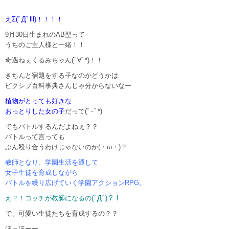
えΣ(ﾟДﾟlll)！！！！
9月30日生まれのAB型って
うちのご主人様と一緒！！
奇遇ねぇくるみちゃん(ﾟ∀ﾟ*)！！
きちんと宿題をする子なのかどうかは
ピクシブ百科事典さんじゃ分からないなー
植物がとっても好きな
おっとりした女の子
だって(ﾟｰﾟ*)
でもバトルするんだよねぇ？？
バトルって言っても
ぶん殴り合うわけじゃないのか(・ω・)？
教師となり、学園生活を通して
女子生徒を育成しながら
バトルを繰り広げていく学園アクションRPG。
え？！コッチが教師になるの(ﾟДﾟ)？！
で、可愛い生徒たちを育成するの？？
ほっほーー