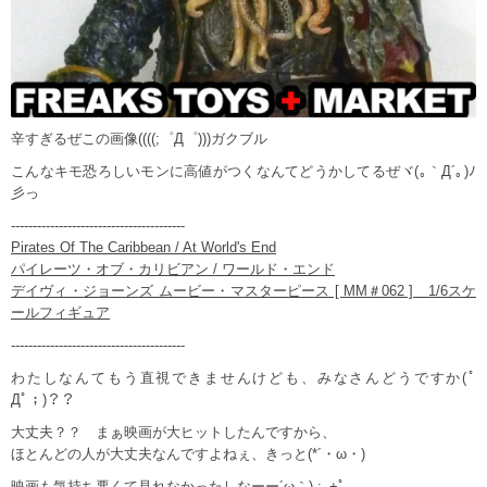
辛すぎるぜこの画像((((;゜Д゜)))ガクブル
こんなキモ恐ろしいモンに高値がつくなんてどうかしてるぜヾ(｡｀Д´｡)ﾉ
彡っ
----------------------------------------
Pirates Of The Caribbean / At World's End
パイレーツ・オブ・カリビアン / ワールド・エンド
デイヴィ・ジョーンズ ムービー・マスターピース [ MM＃062 ] 1/6スケ
ールフィギュア
----------------------------------------
わたしなんてもう直視できませんけども、みなさんどうですか(ﾟ
Дﾟ；)？？
大丈夫？？ まぁ映画が大ヒットしたんですから、
ほとんどの人が大丈夫なんですよねぇ、きっと(*´・ω・)
映画も気持ち悪くて見れなかったしなーー´ω｀).:｡+ﾟ