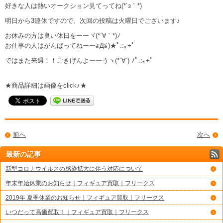
好きな人は熱いオークション見てってね(*´з｀*)
明日から3連休ですので、次回の投稿は火曜日でございます♪
お休みの方は良い休日をーーヾ(*´∀｀*)ﾉ
お仕事の人はがんばってねーー≧Д≦)★ﾟ.:｡+ﾟ
ではまた来週！！ごきげんよーーうヽ(*´∀`) ﾉﾟ.:｡+ﾟ
★商品詳細は画像をclick♪★
前へ
次へ
最新の記事
新型コロナウイルスの感染拡大に伴う対応について
年末年始休業のお知らせ｜フィギュア買取｜フリークス
2019年 夏季休業のお知らせ｜フィギュア買取｜フリークス
いつだって高価買取！｜フィギュア買取｜フリークス