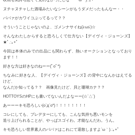
ヌチャヌチャした酒場みたいなシーンがもうダメだったもんなー・・
ババァがカワイコぶってるって？？
そういうことじゃないのよ、ゴメンナサイね(≧ω≦)☆
そんなわたしからすると恐ろしくて仕方ない【デイヴィ・ジョーンズ】
★ﾟ.:｡+ﾟ
今回は本体のみでの出品にも関わらず、熱いオークションとなっており
ます！！
好きな方は好きなのねーー(ﾟoﾟ*)
ちなみに好きな人、【デイヴィ・ジョーンズ】の背中になんかはえてる
けど、
なんだか知ってる？？ 画像見たけど、貝と珊瑚カナ？？
HOTTOYSのHPにも書いてないんだよなーー(☆`△´)
あーーーキモ恐ろしい(o`д´o*)！！！！！！！！
コレにしても、プレデターにしても、こんな気持ち悪いモンを
造り上げられることが、やっぱスゴイわ。才能なんだわ。うん。
キモ恐ろしい世界素人のババァはこれにて退散しますよ´ω｀).:｡+ﾟ