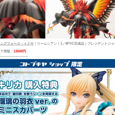
ニングフォース・イクサ
｜リームシアン｜1／8PVC完成品｜プレジデントジャ
ュア買取
12600円
----------------------------