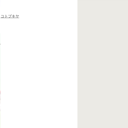
｜
コトブキヤ