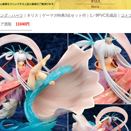
ニング・ハーツ
｜ネリス｜ゲーマガ特典3点セット付｜1／8PVC完成品｜
コト
ュア買取
11040円
----------------------------