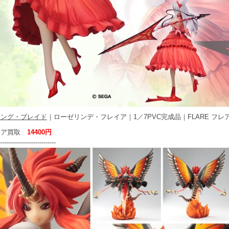
ニング・ブレイド
｜ローゼリンデ・フレイア｜1／7PVC完成品｜FLARE フレ
ュア買取
14400円
----------------------------