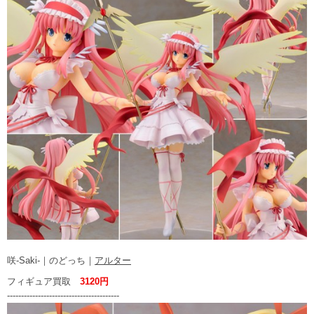
咲-Saki-｜のどっち｜
アルター
フィギュア買取
3120円
----------------------------------------