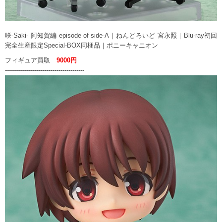
咲-Saki- 阿知賀編 episode of side‐A｜ねんどろいど 宮永照｜Blu-ray初回
完全生産限定Special-BOX同梱品｜ポニーキャニオン
フィギュア買取
9000円
----------------------------------------