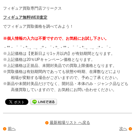
フィギュア買取専門店フリークス
フィギュア無料WEB査定
でフィギュア買取価格を調べてみよう！
※個人情報の入力は不要ですので、お気軽にお試し下さい。
・**・゜゜・*:.。..。.:*・゜・*:.・**・゜゜・*:.。..。.:*・゜・
※上記価格は【更新日より1ヶ月以内】が有効期間となります。
※上記価格は20％UPキャンペーン価格となります。
※上記価格は正規品、未開封美品での買取上限価格となります。
※買取価格は有効期間内であっても状態や時期、在庫数などにより
相場が変動する場合がございますので、予めご了承ください。
※新品や未開封美品だけでなく、開封品・本体のみ・ジャンク品なども
高価買取していますので、お気軽にお問い合わせください。
最新相場リスト へ戻る
前へ
次へ