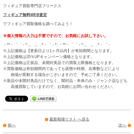
フィギュア買取専門店フリークス
フィギュア無料WEB査定
でフィギュア買取価格を調べてみよう！
※個人情報の入力は不要ですので、お気軽にお試し下さい。
・**・゜゜・*:.。..。.:*・゜・*:.・**・゜゜・*:.。..。.:*・゜・
※上記価格は【更新日より1ヶ月以内】が有効期間となります。
※上記価格は20％UPキャンペーン価格となります。
※上記価格は正規品、未開封美品での買取上限価格となります。
※買取価格は有効期間内であっても状態や時期、在庫数などにより
相場が変動する場合がございますので、予めご了承ください。
※新品や未開封美品だけでなく、開封品・本体のみ・ジャンク品なども
高価買取していますので、お気軽にお問い合わせください。
最新相場リスト へ戻る
前へ
次へ