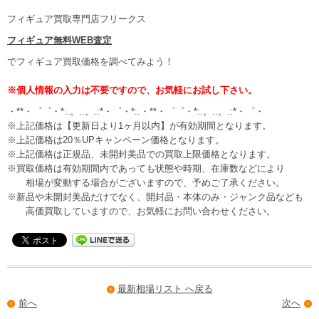
フィギュア買取専門店フリークス
フィギュア無料WEB査定
でフィギュア買取価格を調べてみよう！
※個人情報の入力は不要ですので、お気軽にお試し下さい。
・**・゜゜・*:.。..。.:*・゜・*:.・**・゜゜・*:.。..。.:*・゜・
※上記価格は【更新日より1ヶ月以内】が有効期間となります。
※上記価格は20％UPキャンペーン価格となります。
※上記価格は正規品、未開封美品での買取上限価格となります。
※買取価格は有効期間内であっても状態や時期、在庫数などにより
相場が変動する場合がございますので、予めご了承ください。
※新品や未開封美品だけでなく、開封品・本体のみ・ジャンク品なども
高価買取していますので、お気軽にお問い合わせください。
最新相場リスト へ戻る
前へ
次へ