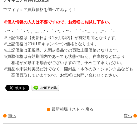
フィギュア無料WEB査定
でフィギュア買取価格を調べてみよう！
※個人情報の入力は不要ですので、お気軽にお試し下さい。
・**・゜゜・*:.。..。.:*・゜・*:.・**・゜゜・*:.。..。.:*・゜・
※上記価格は【更新日より1ヶ月以内】が有効期間となります。
※上記価格は20％UPキャンペーン価格となります。
※上記価格は正規品、未開封美品での買取上限価格となります。
※買取価格は有効期間内であっても状態や時期、在庫数などにより
相場が変動する場合がございますので、予めご了承ください。
※新品や未開封美品だけでなく、開封品・本体のみ・ジャンク品なども
高価買取していますので、お気軽にお問い合わせください。
最新相場リスト へ戻る
前へ
次へ