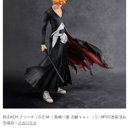
BLEACH ブリーチ｜G.E.M.｜黒崎一護 卍解Ｖｅｒ.｜1／8PVC塗装済み
完成品｜
メガハウス