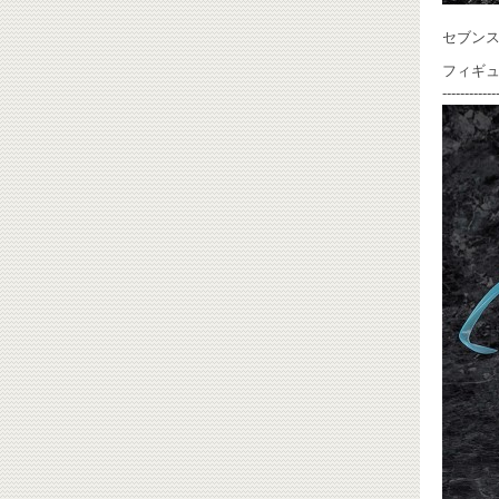
セブンス
フィギ
------------