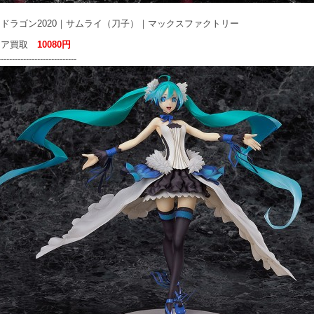
ドラゴン2020｜サムライ（刀子）｜マックスファクトリー
ュア買取
10080円
----------------------------