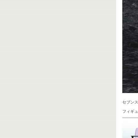
セブンス
フィギ
------------