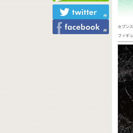
セブンス
フィギ
------------