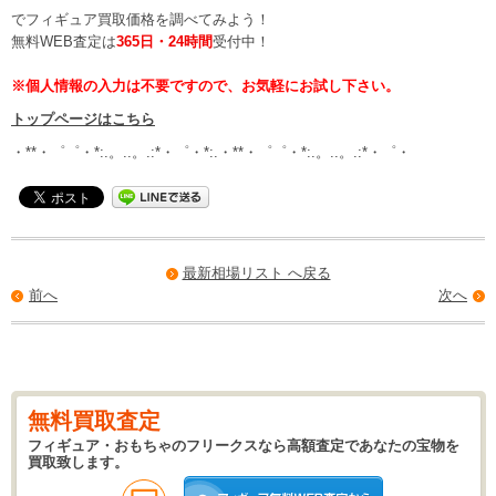
でフィギュア買取価格を調べてみよう！
無料WEB査定は
365日・24時間
受付中！
※個人情報の入力は不要ですので、お気軽にお試し下さい。
トップページはこちら
・**・゜゜・*:.。..。.:*・゜・*:.・**・゜゜・*:.。..。.:*・゜・
最新相場リスト へ戻る
前へ
次へ
無料買取査定
フィギュア・おもちゃのフリークスなら高額査定であなたの宝物を
買取致します。